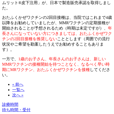
ムリット®皮下注用」が、日本で製造販売承認を取得しまし
た。
おたふくかぜワクチンの2回目接種は、当院ではこれまで4歳
以降をお勧めしていましたが、MMRワクチンの定期接種が
開始されることが予想されるため（時期は未定ですが）、
年
長さんになっていない方につきましては、おたふくかぜワク
チンの2回目接種を推奨しない
こととします（周囲での流行
状況やご希望を勘案したうえでお勧めすることもありま
す）。
一方で、
1歳のお子さん、年長さんのお子さんは、新しい
MMRワクチンの接種開始を待つことなく、なるべく早い時
期にMRワクチン、おたふくかぜワクチンを接種
してくださ
い。
« 前へ
一覧へ
次へ »
診療時間
待ち時間・受付